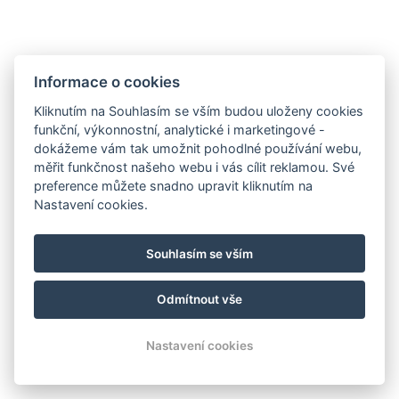
Informace o cookies
Kliknutím na Souhlasím se vším budou uloženy cookies
funkční, výkonnostní, analytické i marketingové -
dokážeme vám tak umožnit pohodlné používání webu,
měřit funkčnost našeho webu i vás cílit reklamou. Své
preference můžete snadno upravit kliknutím na
Nastavení cookies.
recepce@jasopa.com
Souhlasím se vším
+420 725 565 534
Odmítnout vše
© Copyright 2026 | Všechna práva vyhrazena
Nastavení cookies