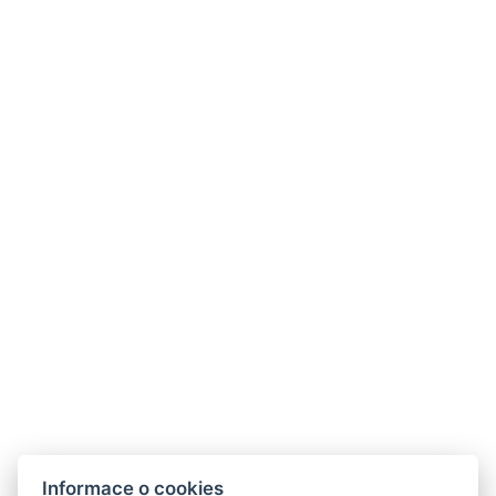
Dvoulůžkové pokoje se samostatnými
postelemi
Dvoulůžkový pokoj s oddělenými postelemi a vlastní koupelnou.
Možnost dokoupení snídaně formou bufetu.
Vybavení: TV, wi-fi, rychlovarná konvice.
Informace o cookies